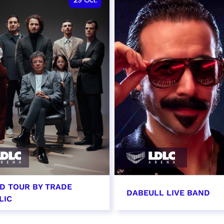
29
Oct.
D TOUR BY TRADE
DABEULL LIVE BAND
LIC
tobre 2026 - 20:00
31 octobre 2026 - 20: