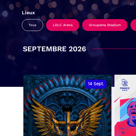
Lieux
Tous
LDLC Arena
Groupama Stadium
SEPTEMBRE 2026
14
Sept.