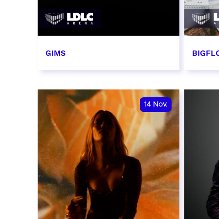
GIMS
BIGFLO
2 et 3 novembre 2026
6 et 
RÉSERVER
RÉSER
14
Nov.