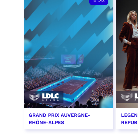
18
Oct.
GRAND PRIX AUVERGNE-
LEGEN
RHÔNE-ALPES
REPUB
18 octobre 2026 - 12:00
29 oc