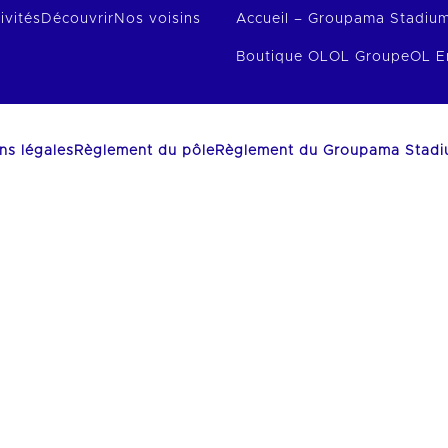
ivités
Découvrir
Nos voisins
Accueil – Groupama Stadiu
Boutique OL
OL Groupe
OL E
ns légales
Règlement du pôle
Règlement du Groupama Stad