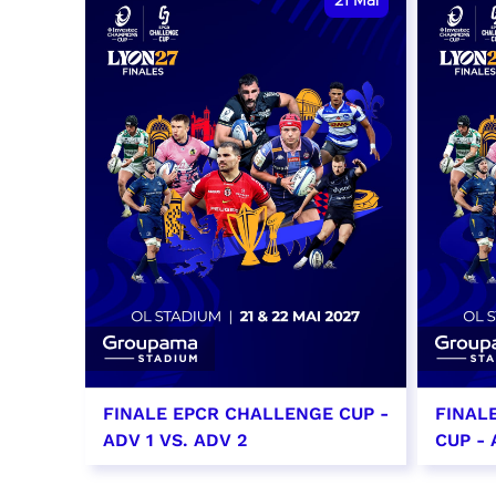
21
Mai
FINALE EPCR CHALLENGE CUP -
FINAL
ADV 1 VS. ADV 2
CUP - 
21 mai 2027
22 ma