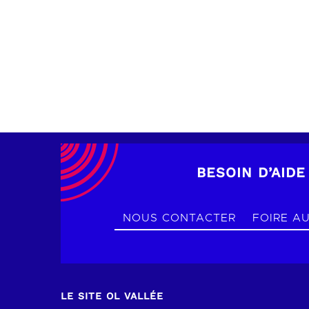
date et heure à confirmer
date e
RÉSERVER
RÉSER
BESOIN D’AIDE
NOUS CONTACTER
FOIRE A
LE SITE OL VALLÉE