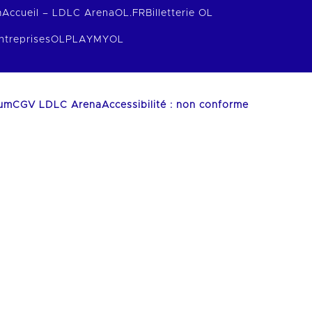
m
Accueil – LDLC Arena
OL.FR
Billetterie OL
ntreprises
OLPLAY
MYOL
ium
CGV LDLC Arena
Accessibilité : non conforme