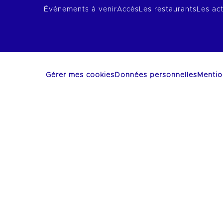
Événements à venir
Accès
Les restaurants
Les act
Gérer mes cookies
Données personnelles
Mentio