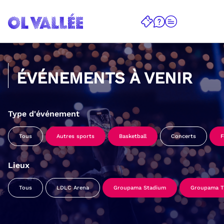
ÉVÉNEMENTS À VENIR
Type d'événement
Tous
Autres sports
Basketball
Concerts
F
Lieux
Tous
LDLC Arena
Groupama Stadium
Groupama Tr