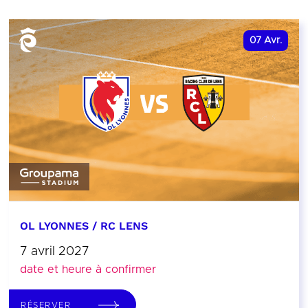
07
Avr.
OL LYONNES / RC LENS
7 avril 2027
date et heure à confirmer
RÉSERVER