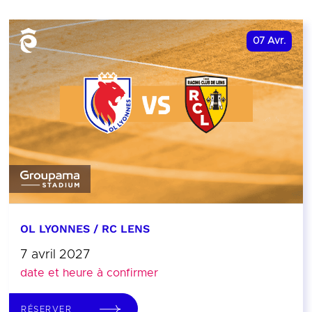
07
Avr.
OL LYONNES / RC LENS
7 avril 2027
date et heure à confirmer
RÉSERVER