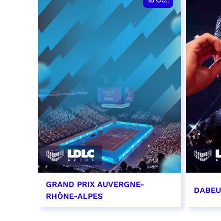
18
Oct.
GRAND PRIX AUVERGNE-
DABEU
RHÔNE-ALPES
18 octobre 2026 - 12:00
31 oct