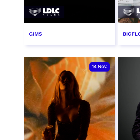
GIMS
BIGFLO
2 et 3 novembre 2026
6 et 
RÉSERVER
RÉSER
14
Nov.