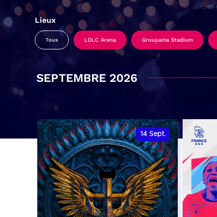
Lieux
Tous
LDLC Arena
Groupama Stadium
SEPTEMBRE 2026
14
Sept.