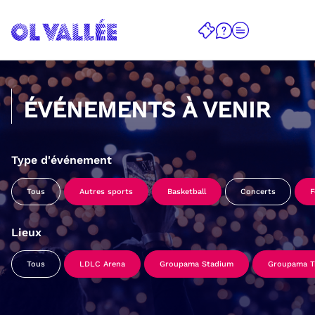
ÉVÉNEMENTS À VENIR
Type d'événement
Tous
Autres sports
Basketball
Concerts
F
Lieux
Tous
LDLC Arena
Groupama Stadium
Groupama Tr