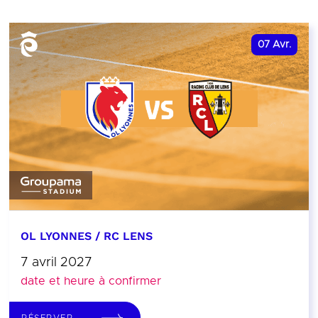
07
Avr.
OL LYONNES / RC LENS
7 avril 2027
date et heure à confirmer
RÉSERVER