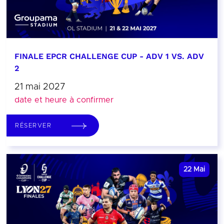
FINALE EPCR CHALLENGE CUP - ADV 1 VS. ADV
2
21 mai 2027
date et heure à confirmer
RÉSERVER
22
Mai