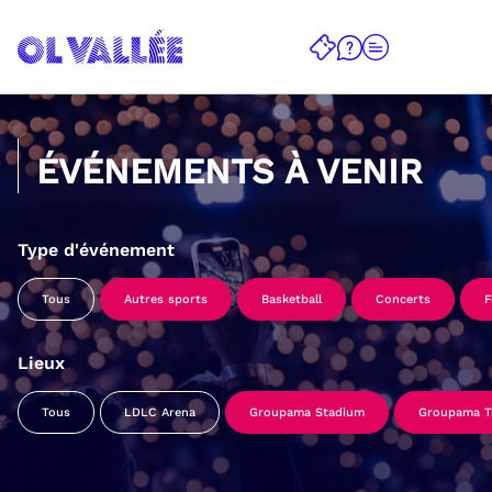
ÉVÉNEMENTS À VENIR
Type d'événement
Tous
Autres sports
Basketball
Concerts
F
Lieux
Tous
LDLC Arena
Groupama Stadium
Groupama Tr