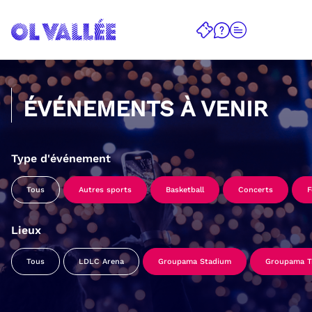
ÉVÉNEMENTS À VENIR
Type d'événement
Tous
Autres sports
Basketball
Concerts
F
Lieux
Tous
LDLC Arena
Groupama Stadium
Groupama Tr