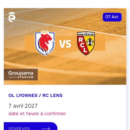
07
Avr.
OL LYONNES / RC LENS
7 avril 2027
date et heure à confirmer
RÉSERVER