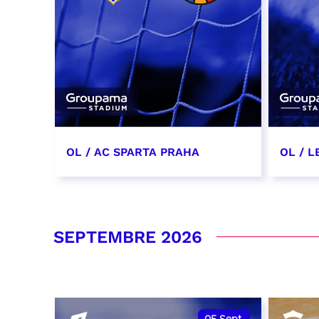
OL / AC SPARTA PRAHA
OL / L
11 août 2026 - 21:00
29 aoû
RÉSERVER
RÉSER
SEPTEMBRE 2026