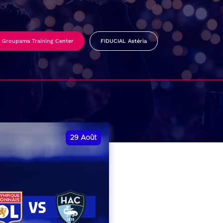
Groupama Training Center
FIDUCIAL Astéria
29
Août