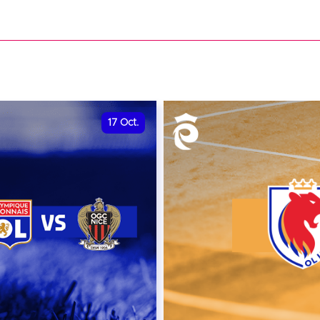
date et heure à confirme
VER
RÉSERVER
17
Oct.