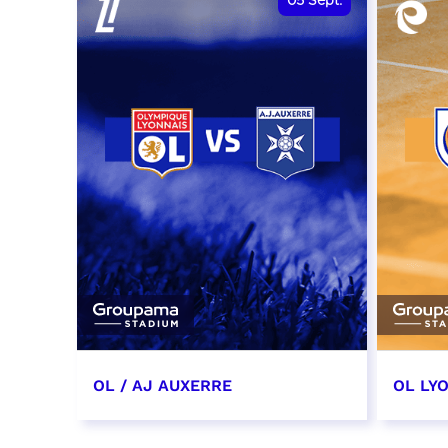
05
Sept.
OL / AJ AUXERRE
OL LYO
5 septembre 2026
12 sep