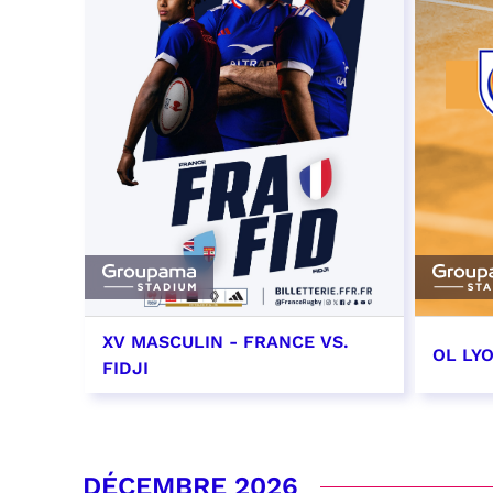
XV MASCULIN - FRANCE VS.
OL LY
FIDJI
7 novembre 2026 - 21:10
14 no
date e
RÉSERVER
DÉCEMBRE 2026
RÉSER