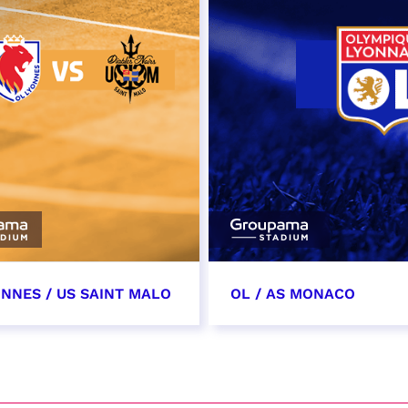
ONNES / US SAINT MALO
OL / AS MONACO
vembre 2026
28 novembre 2026
t heure à confirmer
date et heure à confirme
VER
RÉSERVER