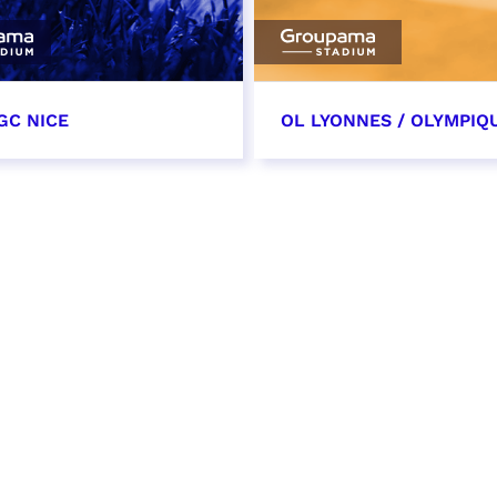
GC NICE
OL LYONNES / OLYMPIQ
tobre 2026
24 octobre 2026
t heure à confirmer
date et heure à confirme
VER
RÉSERVER