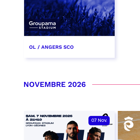
OL / ANGERS SCO
31 octobre 2026
date et heure à confirmer
NOVEMBRE 2026
RÉSERVER
07
Nov.