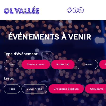
ÉVÉNEMENTS À VENIR
Type d'événement
Tous
Autres sports
Basketball
Concerts
F
Lieux
Tous
LDLC Arena
Groupama Stadium
Groupama Tr