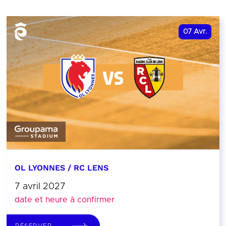
07
Avr.
OL LYONNES / RC LENS
7 avril 2027
date et heure à confirmer
RÉSERVER