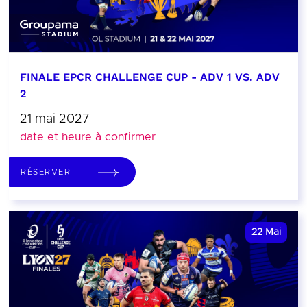
FINALE EPCR CHALLENGE CUP - ADV 1 VS. ADV
2
21 mai 2027
date et heure à confirmer
RÉSERVER
22
Mai