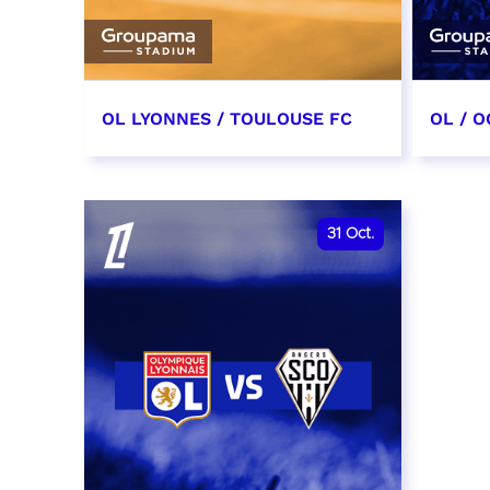
OL LYONNES / TOULOUSE FC
OL / O
3 octobre 2026
17 oc
date et heure à confirmer
date e
31
Oct.
RÉSERVER
RÉSER