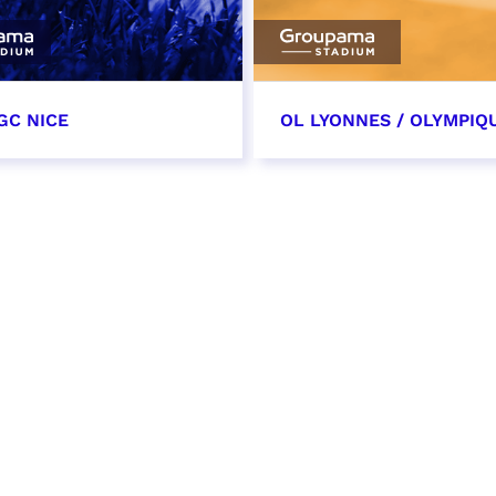
GC NICE
OL LYONNES / OLYMPIQ
tobre 2026
24 octobre 2026
t heure à confirmer
date et heure à confirme
VER
RÉSERVER