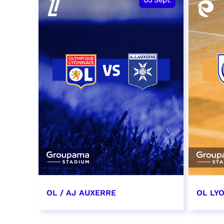
05
Sept.
OL / AJ AUXERRE
OL LYO
5 septembre 2026
12 sep