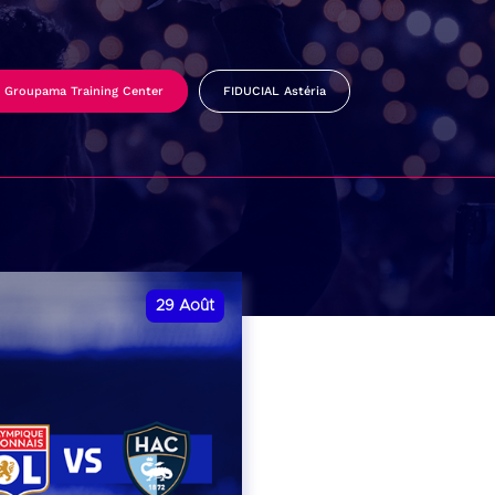
Groupama Training Center
FIDUCIAL Astéria
29
Août