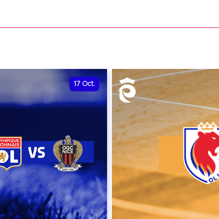
date et heure à confirme
VER
RÉSERVER
17
Oct.