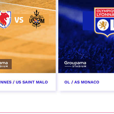
ONNES / US SAINT MALO
OL / AS MONACO
vembre 2026
28 novembre 2026
t heure à confirmer
date et heure à confirme
VER
RÉSERVER