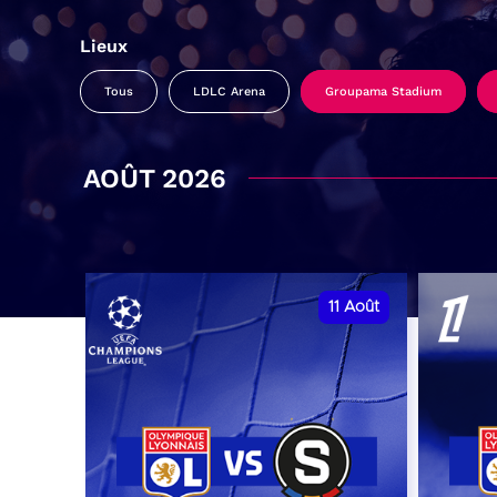
Lieux
Tous
LDLC Arena
Groupama Stadium
AOÛT 2026
11
Août