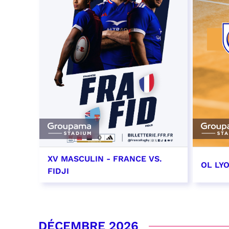
XV MASCULIN - FRANCE VS.
OL LY
FIDJI
7 novembre 2026 - 21:10
14 no
date e
RÉSERVER
DÉCEMBRE 2026
RÉSER