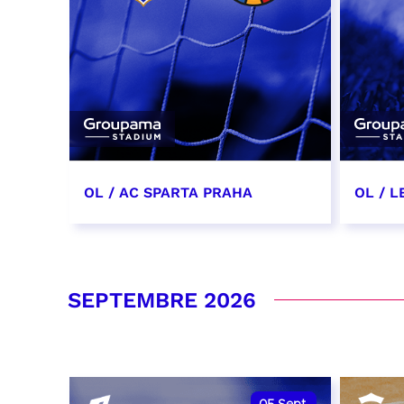
OL / AC SPARTA PRAHA
OL / L
11 août 2026 - 21:00
29 aoû
RÉSERVER
RÉSER
SEPTEMBRE 2026