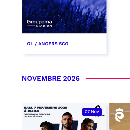
OL / ANGERS SCO
31 octobre 2026
date et heure à confirmer
NOVEMBRE 2026
RÉSERVER
07
Nov.