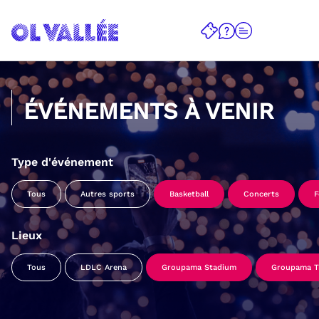
ÉVÉNEMENTS À VENIR
Type d'événement
Tous
Autres sports
Basketball
Concerts
F
Lieux
Tous
LDLC Arena
Groupama Stadium
Groupama Tr