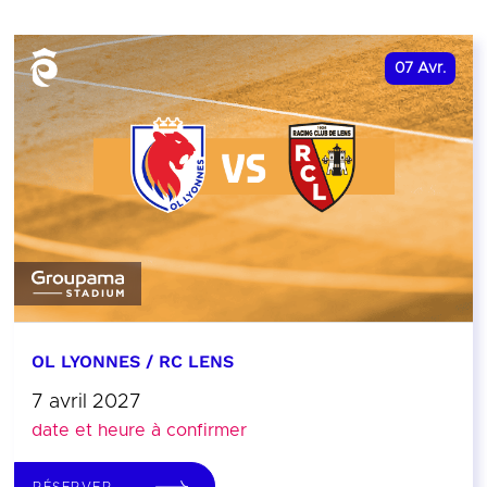
07
Avr.
OL LYONNES / RC LENS
7 avril 2027
date et heure à confirmer
RÉSERVER