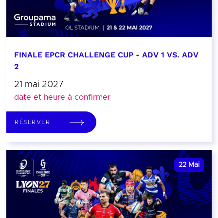
FINALE EPCR CHALLENGE CUP - ADV 1 VS. ADV
2
21 mai 2027
date et heure à confirmer
RÉSERVER
22
Mai