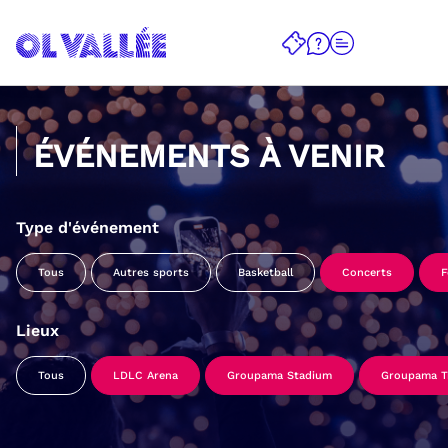
ÉVÉNEMENTS À VENIR
Type d'événement
Tous
Autres sports
Basketball
Concerts
F
Lieux
Tous
LDLC Arena
Groupama Stadium
Groupama Tr