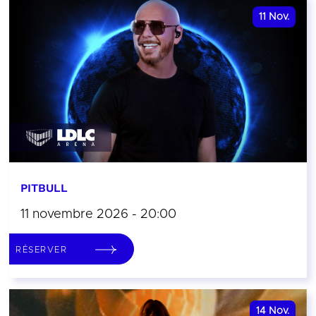
11
Nov.
PITBULL
11 novembre 2026 - 20:00
RÉSERVER
14
Nov.