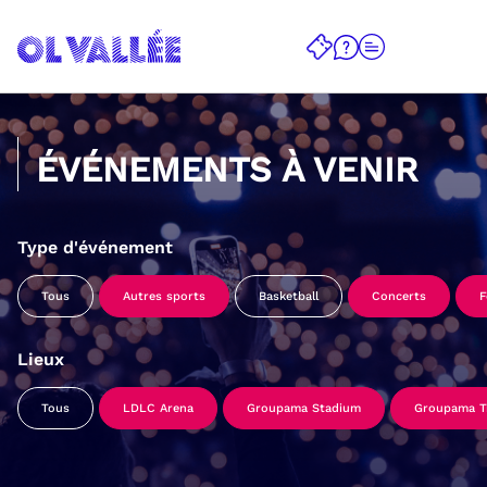
ÉVÉNEMENTS À VENIR
Type d'événement
Tous
Autres sports
Basketball
Concerts
F
Lieux
Tous
LDLC Arena
Groupama Stadium
Groupama Tr