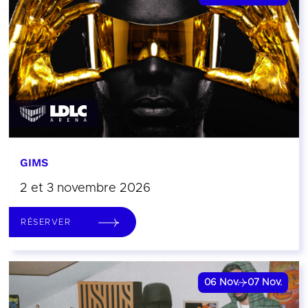
GIMS
2 et 3 novembre 2026
RÉSERVER
06
Nov.
07
Nov.