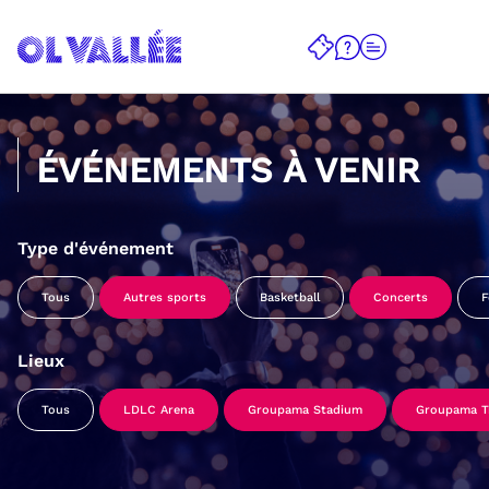
ÉVÉNEMENTS À VENIR
Type d'événement
Tous
Autres sports
Basketball
Concerts
F
Lieux
Tous
LDLC Arena
Groupama Stadium
Groupama Tr