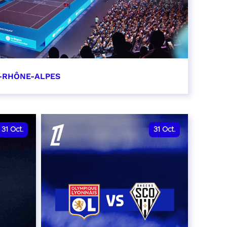
-RHÔNE-ALPES
0
31
Oct.
31
Oct.