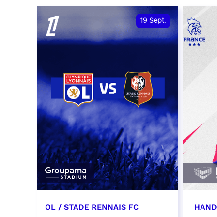
date et heure à confirmer
RÉSER
19
Sept.
RÉSERVER
OL / STADE RENNAIS FC
HAND