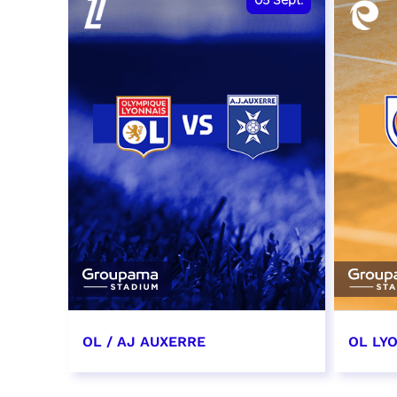
05
Sept.
OL / AJ AUXERRE
OL LYO
5 septembre 2026
12 sep