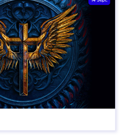
14
Sept.
20:00