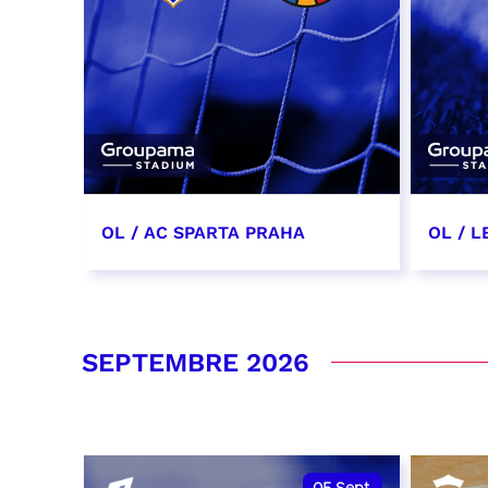
OL / AC SPARTA PRAHA
OL / L
11 août 2026 - 21:00
29 aoû
RÉSERVER
RÉSER
SEPTEMBRE 2026