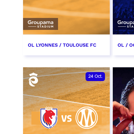
OL LYONNES / TOULOUSE FC
OL / O
3 octobre 2026
17 oc
date et heure à confirmer
date e
24
Oct.
RÉSERVER
RÉSER