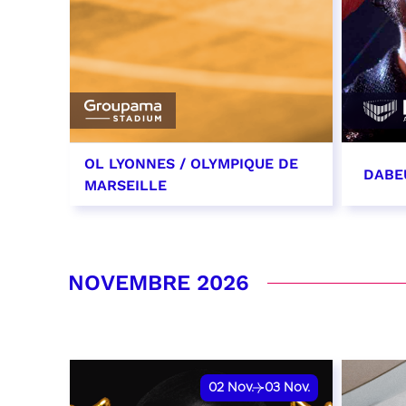
OL LYONNES / OLYMPIQUE DE
DABE
MARSEILLE
24 octobre 2026
31 oc
date et heure à confirmer
RÉSER
NOVEMBRE 2026
RÉSERVER
02
Nov.
03
Nov.