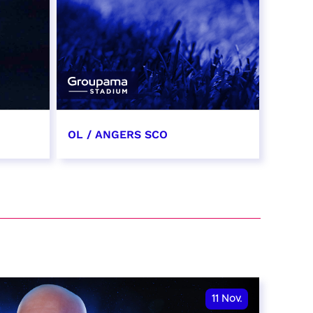
OL / ANGERS SCO
31 octobre 2026
date et heure à confirmer
RÉSERVER
11
Nov.