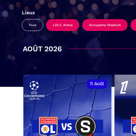
Lieux
Tous
LDLC Arena
Groupama Stadium
AOÛT 2026
11
Août