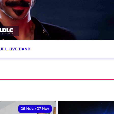
ULL LIVE BAND
tobre 2026 - 20:00
VER
06
Nov.
07
Nov.