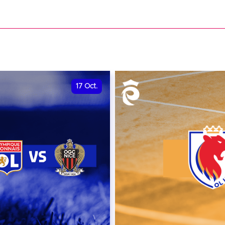
date et heure à confirme
VER
RÉSERVER
17
Oct.