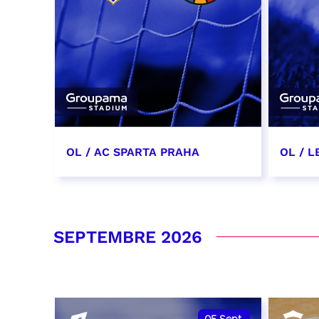
OL / AC SPARTA PRAHA
OL / L
11 août 2026 - 21:00
29 aoû
RÉSERVER
RÉSER
SEPTEMBRE 2026