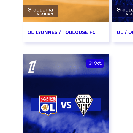
OL LYONNES / TOULOUSE FC
OL / O
3 octobre 2026
17 oc
date et heure à confirmer
date e
31
Oct.
RÉSERVER
RÉSER