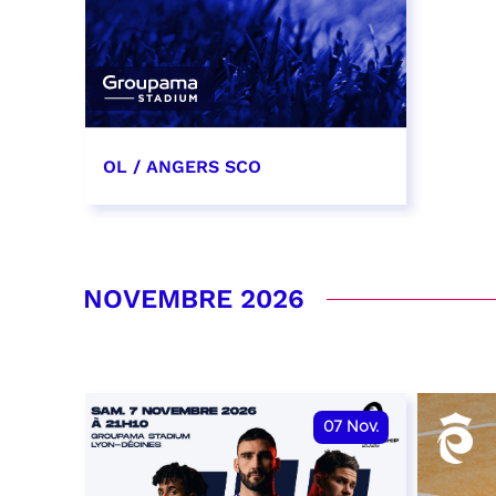
OL / ANGERS SCO
31 octobre 2026
date et heure à confirmer
NOVEMBRE 2026
RÉSERVER
07
Nov.