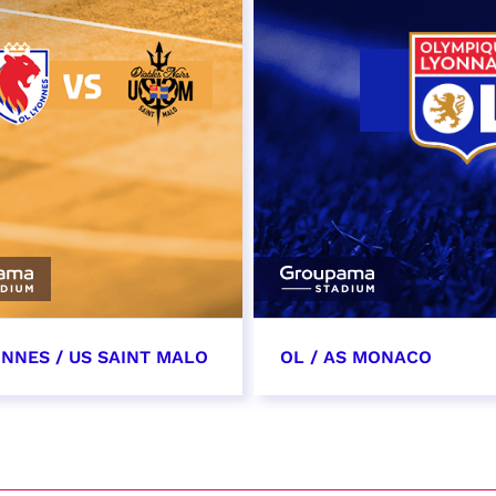
ONNES / US SAINT MALO
OL / AS MONACO
vembre 2026
28 novembre 2026
t heure à confirmer
date et heure à confirme
VER
RÉSERVER