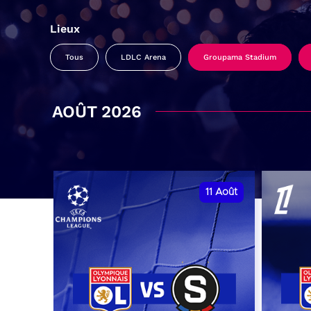
Lieux
Tous
LDLC Arena
Groupama Stadium
AOÛT 2026
11
Août