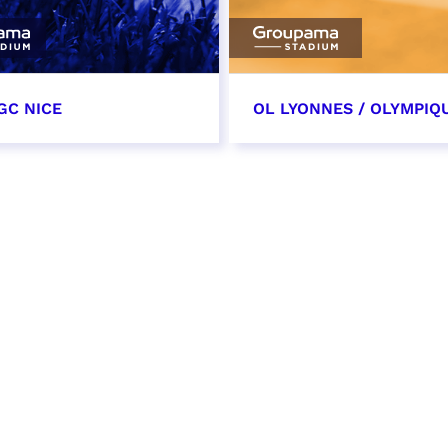
GC NICE
OL LYONNES / OLYMPIQ
tobre 2026
24 octobre 2026
t heure à confirmer
date et heure à confirme
VER
RÉSERVER