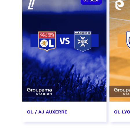
05
Sept.
OL / AJ AUXERRE
OL LYO
5 septembre 2026
12 sep