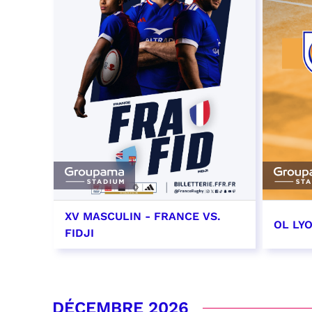
XV MASCULIN - FRANCE VS.
OL LY
FIDJI
7 novembre 2026 - 21:10
14 no
date e
RÉSERVER
DÉCEMBRE 2026
RÉSER