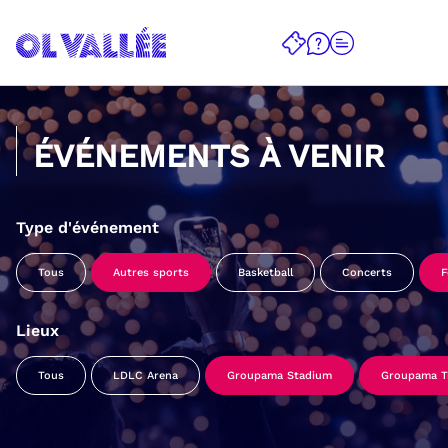
ÉVÉNEMENTS À VENIR
Type d'événement
Tous
Autres sports
Basketball
Concerts
F
Lieux
Tous
LDLC Arena
Groupama Stadium
Groupama Tr