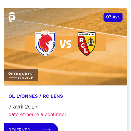
07
Avr.
OL LYONNES / RC LENS
7 avril 2027
date et heure à confirmer
RÉSERVER