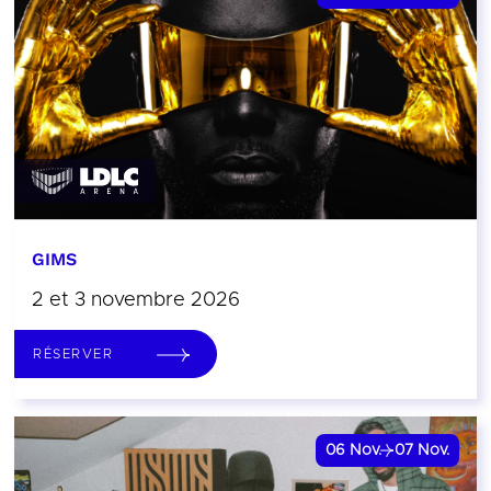
GIMS
2 et 3 novembre 2026
RÉSERVER
06
Nov.
07
Nov.