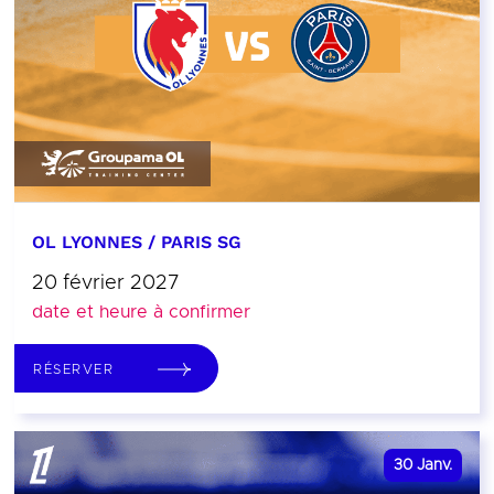
OL LYONNES / PARIS SG
20 février 2027
date et heure à confirmer
RÉSERVER
30
Janv.