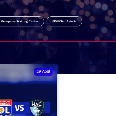
Groupama Training Center
FIDUCIAL Astéria
29
Août