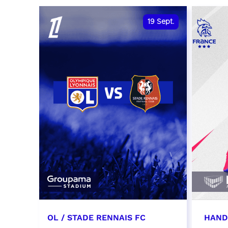
date et heure à confirmer
RÉSER
19
Sept.
RÉSERVER
OL / STADE RENNAIS FC
HAND