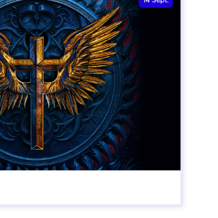
14
Sept.
20:00