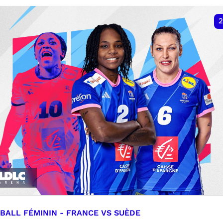
VER
RÉSERVER
2
BALL FÉMININ - FRANCE VS SUÈDE