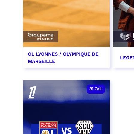
OL LYONNES / OLYMPIQUE DE
LEGE
MARSEILLE
24 octobre 2026
29 oc
date et heure à confirmer
RÉSER
31
Oct.
RÉSERVER