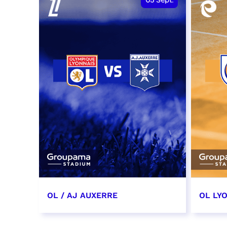
05
Sept.
OL / AJ AUXERRE
OL LYO
5 septembre 2026
12 sep