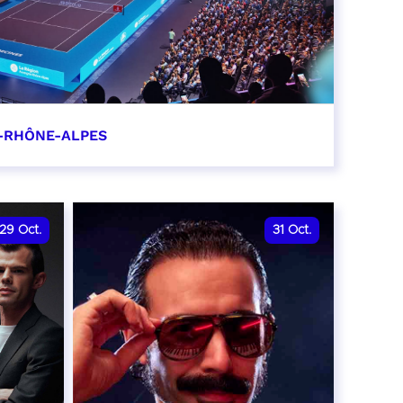
-RHÔNE-ALPES
0
29
Oct.
31
Oct.