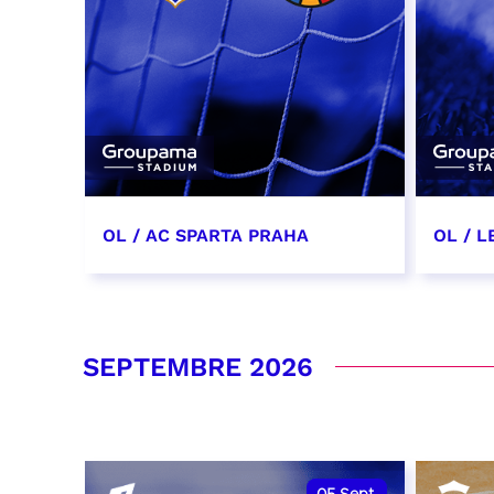
OL / AC SPARTA PRAHA
OL / L
11 août 2026 - 21:00
29 aoû
RÉSERVER
RÉSER
SEPTEMBRE 2026