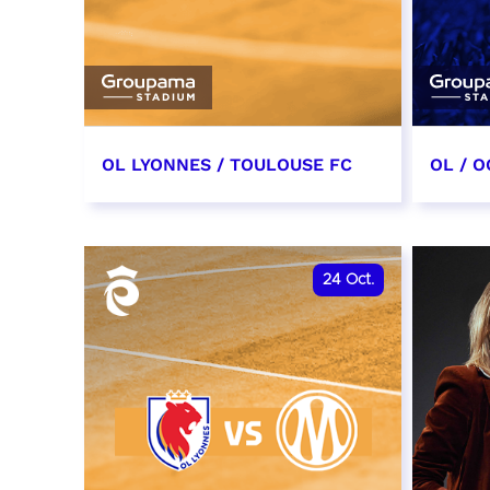
OL LYONNES / TOULOUSE FC
OL / O
3 octobre 2026
17 oc
date et heure à confirmer
date e
24
Oct.
RÉSERVER
RÉSER