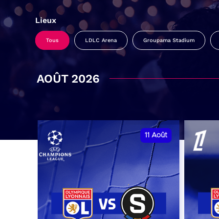
Lieux
Tous
LDLC Arena
Groupama Stadium
AOÛT 2026
11
Août