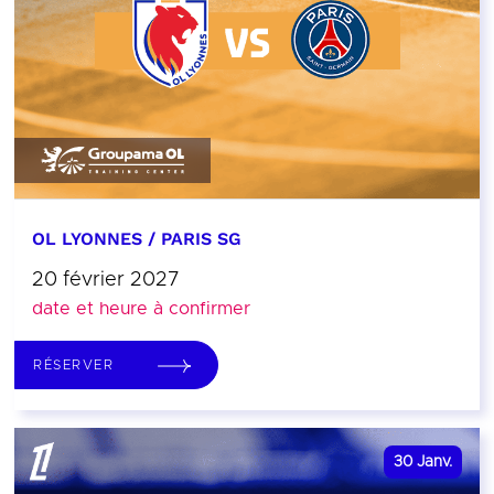
OL LYONNES / PARIS SG
20 février 2027
date et heure à confirmer
RÉSERVER
30
Janv.