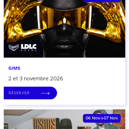
GIMS
2 et 3 novembre 2026
RÉSERVER
06
Nov.
07
Nov.