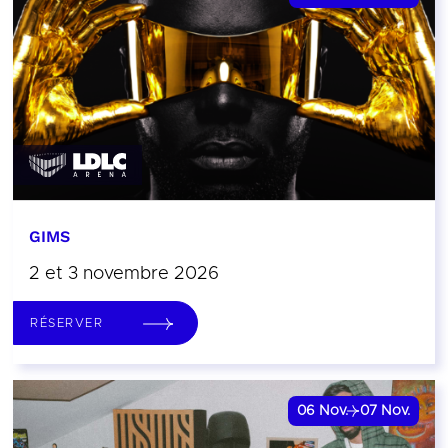
GIMS
2 et 3 novembre 2026
RÉSERVER
06
Nov.
07
Nov.