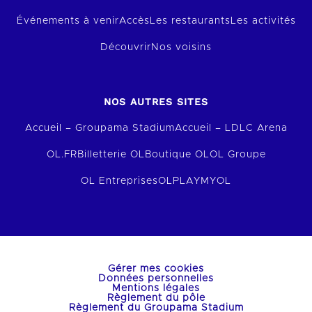
Événements à venir
Accès
Les restaurants
Les activités
Découvrir
Nos voisins
NOS AUTRES SITES
Accueil – Groupama Stadium
Accueil – LDLC Arena
OL.FR
Billetterie OL
Boutique OL
OL Groupe
OL Entreprises
OLPLAY
MYOL
Gérer mes cookies
Données personnelles
Mentions légales
Règlement du pôle
Règlement du Groupama Stadium