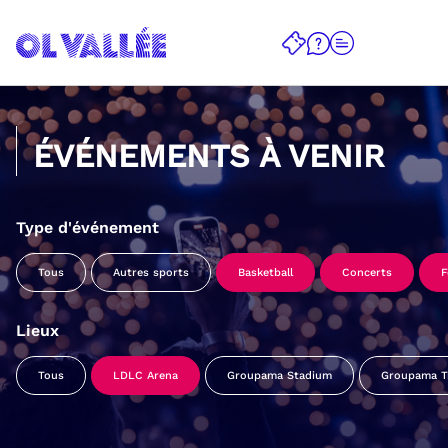
ÉVÉNEMENTS À VENIR
Type d'événement
Tous
Autres sports
Basketball
Concerts
F
Lieux
Tous
LDLC Arena
Groupama Stadium
Groupama Tr