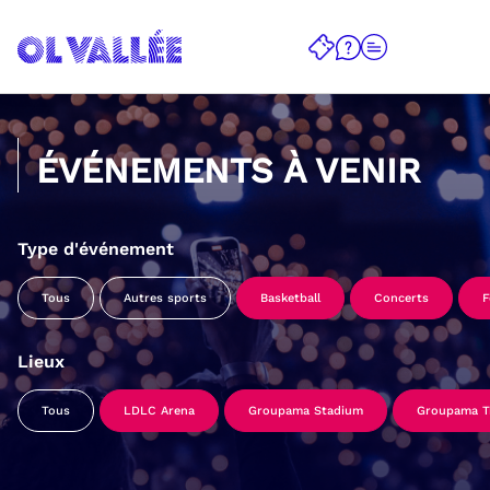
ÉVÉNEMENTS À VENIR
Type d'événement
Tous
Autres sports
Basketball
Concerts
F
Lieux
Tous
LDLC Arena
Groupama Stadium
Groupama Tr