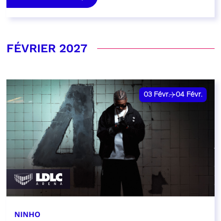
FÉVRIER 2027
03
Févr.
04
Févr.
NINHO