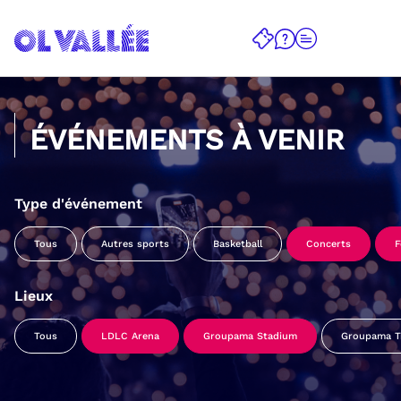
ÉVÉNEMENTS À VENIR
Type d'événement
Tous
Autres sports
Basketball
Concerts
F
Lieux
Tous
LDLC Arena
Groupama Stadium
Groupama Tr