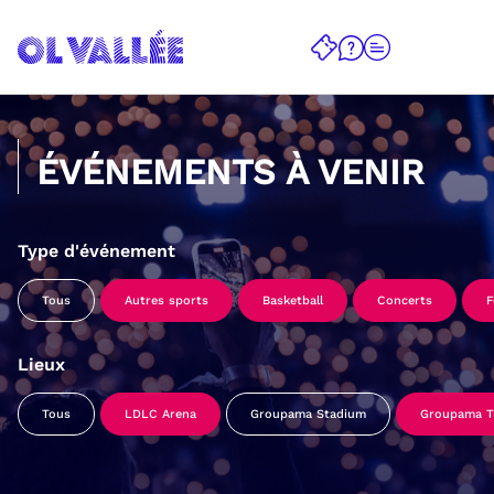
ÉVÉNEMENTS À VENIR
Type d'événement
Tous
Autres sports
Basketball
Concerts
F
Lieux
Tous
LDLC Arena
Groupama Stadium
Groupama Tr