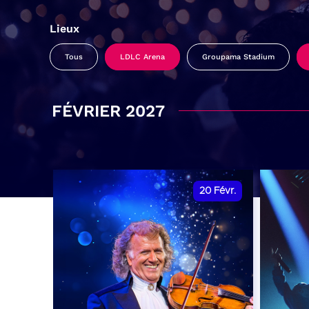
Lieux
Tous
LDLC Arena
Groupama Stadium
FÉVRIER 2027
20
Févr.