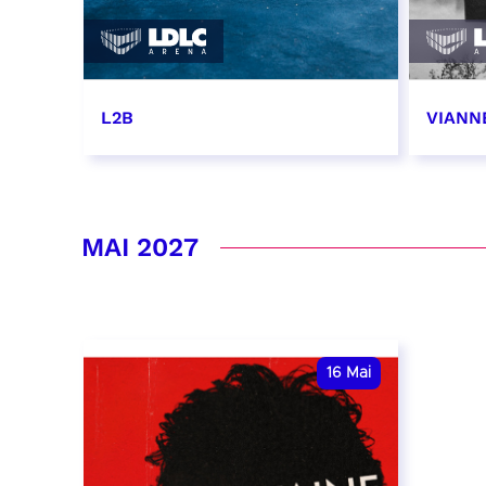
L2B
VIANN
2 avril 2027 - 20:00
16 et 
RÉSERVER
RÉSER
MAI 2027
16
Mai