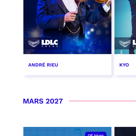
ANDRÉ RIEU
KYO
20 février 2027 - 20:00
28 fév
RÉSERVER
RÉSER
MARS 2027