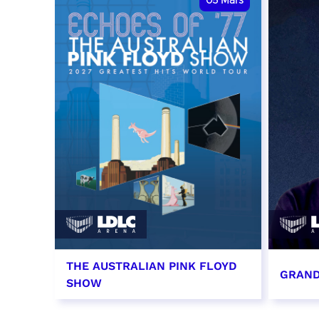
05
Mars
THE AUSTRALIAN PINK FLOYD
GRAND
SHOW
5 mars 2027 - 20:00
19 mar