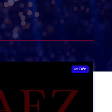
09
Déc.