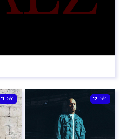
:30
11
Déc.
12
Déc.