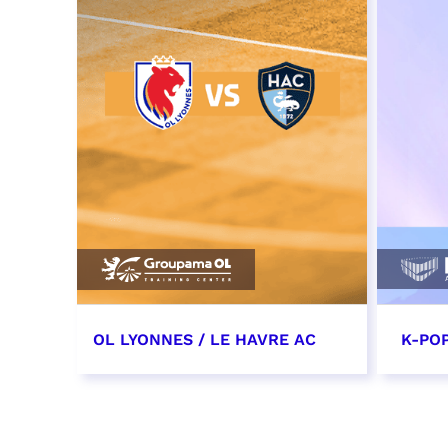
OL LYONNES / LE HAVRE AC
K-POP
19 décembre 2026
27 d
date et heure à confirmer
RÉSER