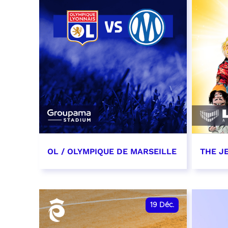
OL / OLYMPIQUE DE MARSEILLE
THE J
12 décembre 2026
13 dé
date et heure à confirmer
RÉSER
19
Déc.
RÉSERVER