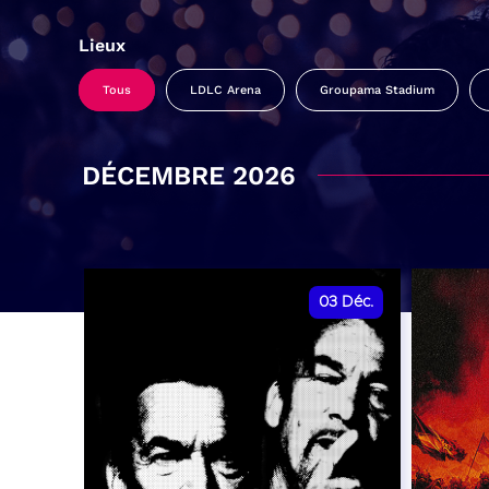
Lieux
Tous
LDLC Arena
Groupama Stadium
DÉCEMBRE 2026
03
Déc.