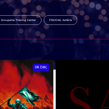
Groupama Training Center
FIDUCIAL Astéria
06
Déc.