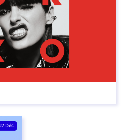
0:00
27
Déc.