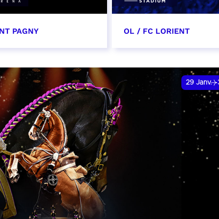
NT PAGNY
OL / FC LORIENT
vier 2027 - 20:00
16 janvier 2027
date et heure à confirme
VER
29
Janv.
RÉSERVER