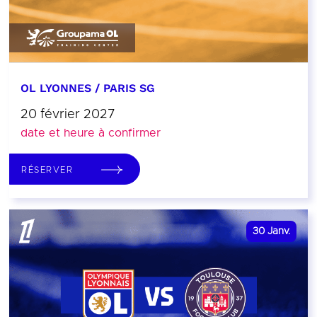
OL LYONNES / PARIS SG
20 février 2027
date et heure à confirmer
RÉSERVER
30
Janv.