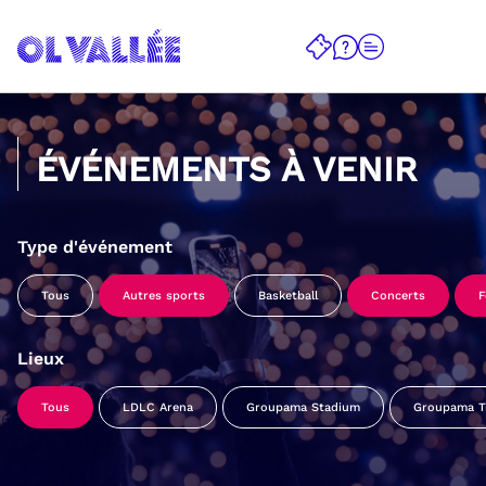
ÉVÉNEMENTS À VENIR
Type d'événement
Tous
Autres sports
Basketball
Concerts
F
Lieux
Tous
LDLC Arena
Groupama Stadium
Groupama Tr