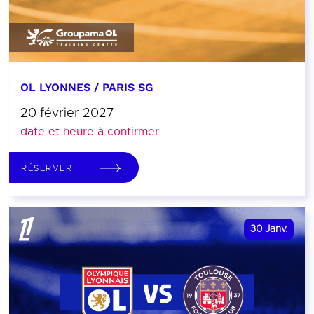
OL LYONNES / PARIS SG
20 février 2027
date et heure à confirmer
RÉSERVER
30
Janv.