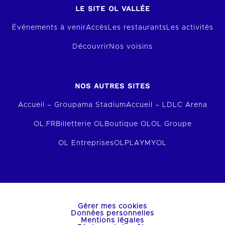
LE SITE OL VALLÉE
Événements à venir
Accès
Les restaurants
Les activités
Découvrir
Nos voisins
NOS AUTRES SITES
Accueil – Groupama Stadium
Accueil – LDLC Arena
OL.FR
Billetterie OL
Boutique OL
OL Groupe
OL Entreprises
OLPLAY
MYOL
Gérer mes cookies
Données personnelles
Mentions légales