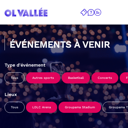
ÉVÉNEMENTS À VENIR
Type d'événement
Tous
Autres sports
Basketball
Concerts
F
Lieux
Tous
LDLC Arena
Groupama Stadium
Groupama Tr