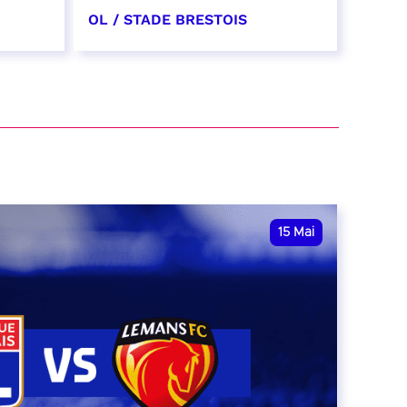
OL / STADE BRESTOIS
24 avril 2027
date et heure à confirmer
RÉSERVER
15
Mai