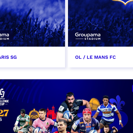
ARIS SG
OL / LE MANS FC
 2027
15 mai 2027
t heure à confirmer
date et heure à confirme
VER
RÉSERVER