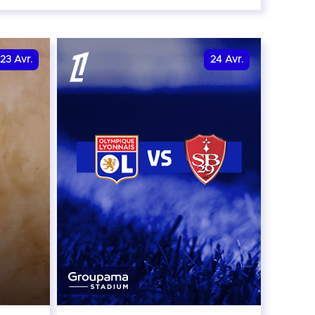
r
23
Avr.
24
Avr.