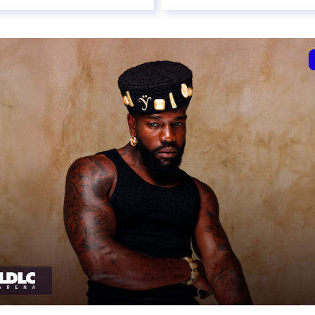
l 2027
10 avril 2027
t heure à confirmer
date et heure à confirme
VER
RÉSERVER