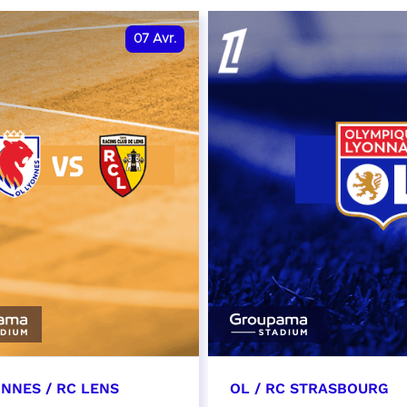
07
Avr.
ONNES / RC LENS
OL / RC STRASBOURG