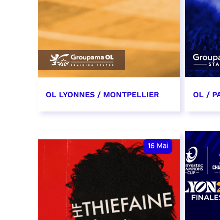
OL LYONNES / MONTPELLIER
OL / P
4 mai 2027
9 mai
date et heure à confirmer
date e
16
Mai
RÉSERVER
RÉSER