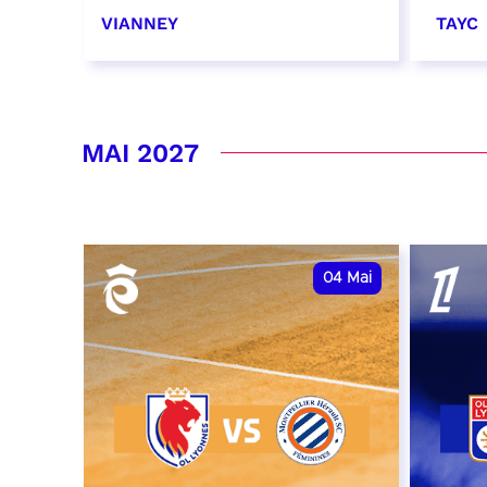
VIANNEY
TAYC
16 et 17 avril 2027
23 av
RÉSERVER
RÉSER
MAI 2027
04
Mai