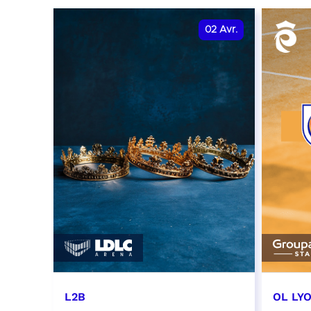
02
Avr.
L2B
OL LY