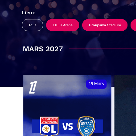
Lieux
Tous
LDLC Arena
Groupama Stadium
MARS 2027
13
Mars