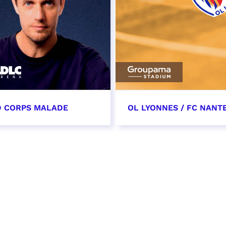
 CORPS MALADE
OL LYONNES / FC NANT
s 2027 - 20:00
27 mars 2027
date et heure à confirme
VER
RÉSERVER