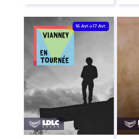
2 avril 2027 - 20:00
7 avri
date e
RÉSERVER
16
Avr.
17
Avr.
RÉSER