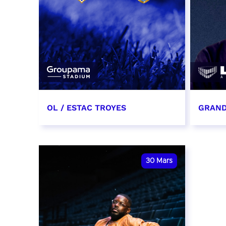
OL / ESTAC TROYES
GRAND
13 mars 2027
19 mar
date et heure à confirmer
RÉSER
30
Mars
RÉSERVER