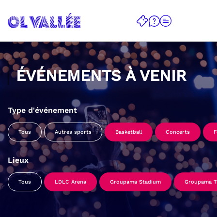
ÉVÉNEMENTS À VENIR
Type d'événement
Tous
Autres sports
Basketball
Concerts
F
Lieux
Tous
LDLC Arena
Groupama Stadium
Groupama Tr