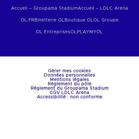
Accueil – Groupama Stadium
Accueil – LDLC Arena
OL.FR
Billetterie OL
Boutique OL
OL Groupe
OL Entreprises
OLPLAY
MYOL
Gérer mes cookies
Données personnelles
Mentions légales
Règlement du pôle
Règlement du Groupama Stadium
CGV LDLC Arena
Accessibilité : non conforme