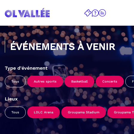
ÉVÉNEMENTS À VENIR
Type d'événement
Tous
Autres sports
Basketball
Concerts
F
Lieux
Tous
LDLC Arena
Groupama Stadium
Groupama Tr