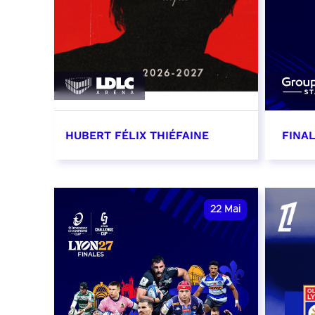
HUBERT FÉLIX THIÉFAINE
FINAL
16 mai 2027 - 20:00
21 ma
date 
RÉSERVER
22
Mai
RÉSER