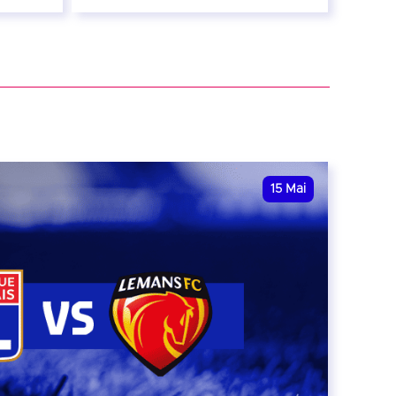
24 avril 2027
date et heure à confirmer
RÉSERVER
15
Mai