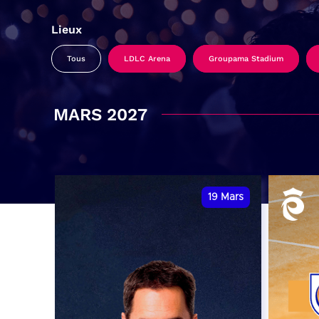
Lieux
Tous
LDLC Arena
Groupama Stadium
MARS 2027
19
Mars