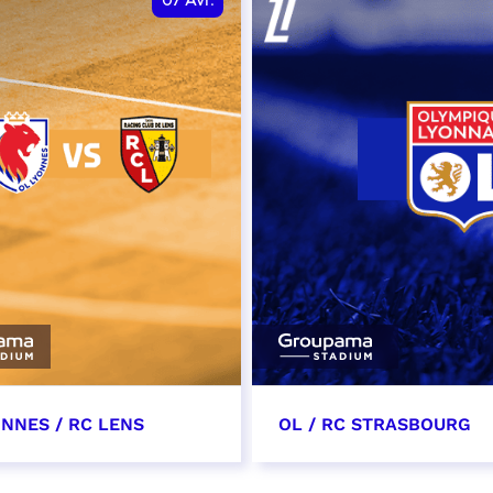
07
Avr.
ONNES / RC LENS
OL / RC STRASBOURG
l 2027
10 avril 2027