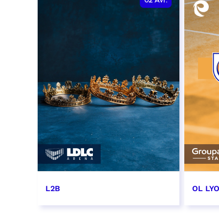
02
Avr.
L2B
OL LY
2 avril 2027 - 20:00
7 avri