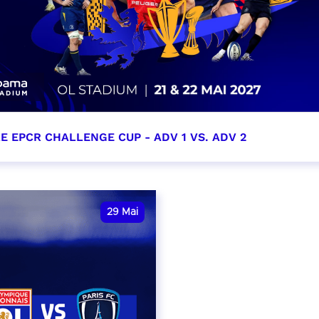
E EPCR CHALLENGE CUP - ADV 1 VS. ADV 2
i 2027
et heure à confirmer
29
Mai
VER