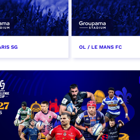
ARIS SG
OL / LE MANS FC
 2027
15 mai 2027
t heure à confirmer
date et heure à confirme
VER
RÉSERVER