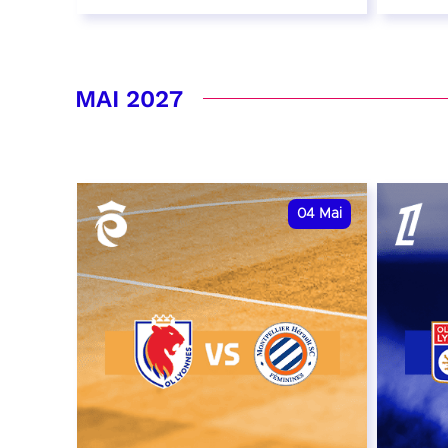
16 et 17 avril 2027
23 av
RÉSERVER
RÉSER
MAI 2027
04
Mai