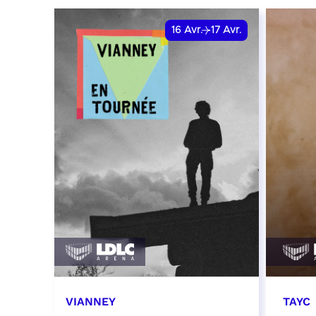
date e
RÉSERVER
16
Avr.
17
Avr.
RÉSER
VIANNEY
TAYC