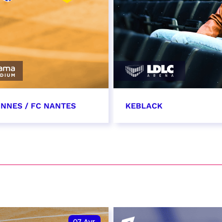
ONNES / FC NANTES
KEBLACK
rs 2027
30 mars 2027 - 20:00
t heure à confirmer
RÉSERVER
VER