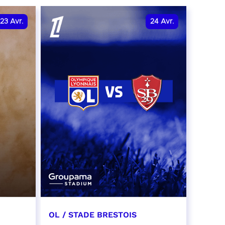
r
23
Avr.
24
Avr.
OL / STADE BRESTOIS