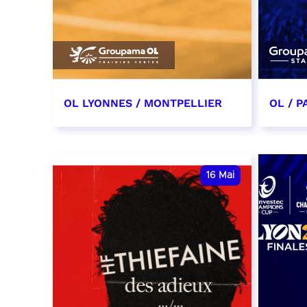
OL LYONNES / MONTPELLIER
OL / P
4 mai 2027
9 mai
date et heure à confirmer
date e
16
Mai
RÉSERVER
RÉSER