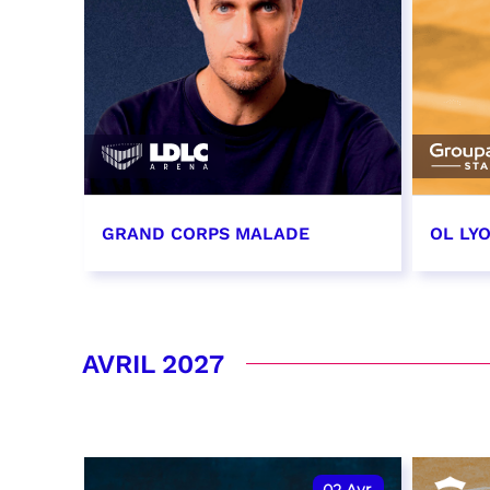
GRAND CORPS MALADE
OL LY
19 mars 2027 - 20:00
27 ma
date e
RÉSERVER
AVRIL 2027
RÉSER