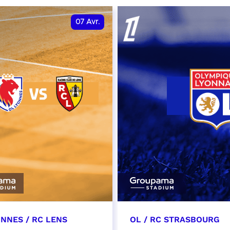
07
Avr.
ONNES / RC LENS
OL / RC STRASBOURG