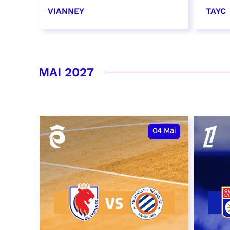
VIANNEY
TAYC
16 et 17 avril 2027
23 av
RÉSERVER
RÉSER
MAI 2027
04
Mai