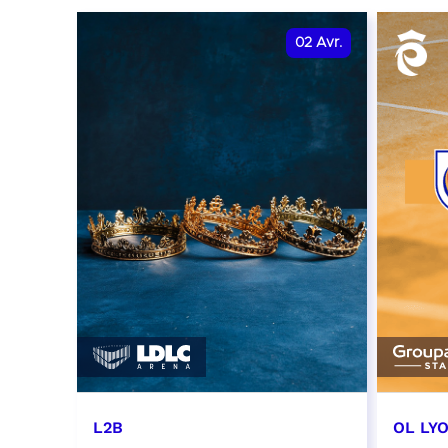
02
Avr.
L2B
OL LY