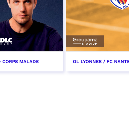
 CORPS MALADE
OL LYONNES / FC NANT
s 2027 - 20:00
27 mars 2027
date et heure à confirme
VER
RÉSERVER