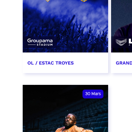
OL / ESTAC TROYES
GRAND
13 mars 2027
19 mar
date et heure à confirmer
RÉSER
30
Mars
RÉSERVER