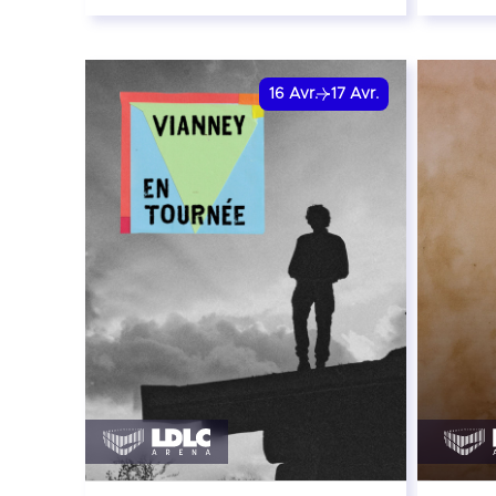
2 avril 2027 - 20:00
7 avri
date e
RÉSERVER
16
Avr.
17
Avr.
RÉSER