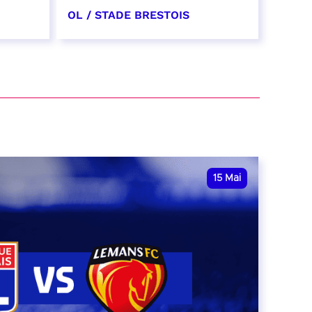
OL / STADE BRESTOIS
24 avril 2027
date et heure à confirmer
RÉSERVER
15
Mai