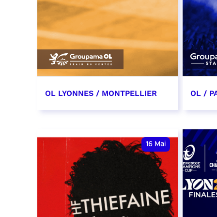
OL LYONNES / MONTPELLIER
OL / P
4 mai 2027
9 mai
date et heure à confirmer
date e
16
Mai
RÉSERVER
RÉSER