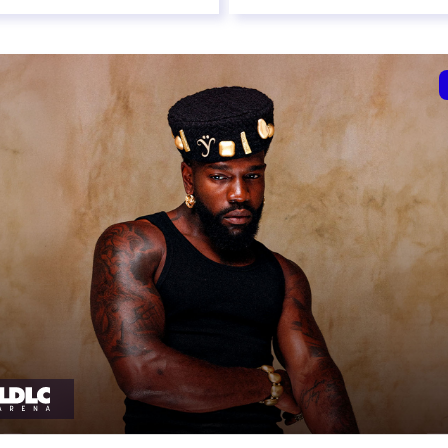
l 2027
10 avril 2027
t heure à confirmer
date et heure à confirme
VER
RÉSERVER