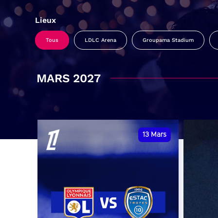
Lieux
Tous
LDLC Arena
Groupama Stadium
MARS 2027
13
Mars