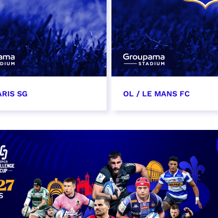
ARIS SG
OL / LE MANS FC
 2027
15 mai 2027
t heure à confirmer
date et heure à confirme
VER
RÉSERVER