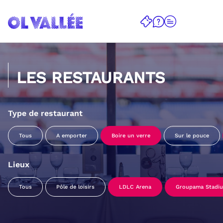
LES RESTAURANTS
Type de restaurant
Tous
A emporter
Boire un verre
Sur le pouce
Lieux
Tous
Pôle de loisirs
LDLC Arena
Groupama Stadi