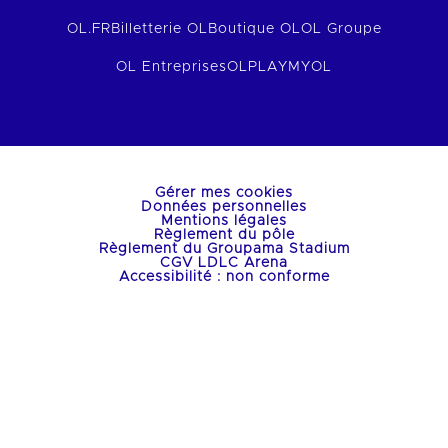
OL.FR
Billetterie OL
Boutique OL
OL Groupe
OL Entreprises
OLPLAY
MYOL
Gérer mes cookies
Données personnelles
Mentions légales
Règlement du pôle
Règlement du Groupama Stadium
CGV LDLC Arena
Accessibilité : non conforme