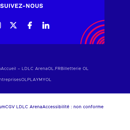
SUIVEZ-NOUS
m
Accueil – LDLC Arena
OL.FR
Billetterie OL
ntreprises
OLPLAY
MYOL
ium
CGV LDLC Arena
Accessibilité : non conforme