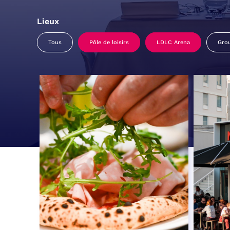
Lieux
Tous
Pôle de loisirs
LDLC Arena
Gro