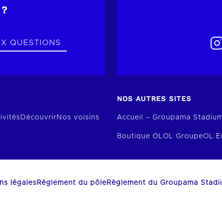
 ?
UX QUESTIONS
NOS AUTRES SITES
ivités
Découvrir
Nos voisins
Accueil – Groupama Stadiu
Boutique OL
OL Groupe
OL E
ns légales
Règlement du pôle
Règlement du Groupama Stad