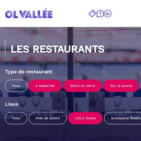
LES RESTAURANTS
Type de restaurant
Tous
A emporter
Boire un verre
Sur le pouce
Lieux
Tous
Pôle de loisirs
LDLC Arena
Groupama Stadi