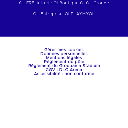
OL.FR
Billetterie OL
Boutique OL
OL Groupe
OL Entreprises
OLPLAY
MYOL
Gérer mes cookies
Données personnelles
Mentions légales
Règlement du pôle
Règlement du Groupama Stadium
CGV LDLC Arena
Accessibilité : non conforme