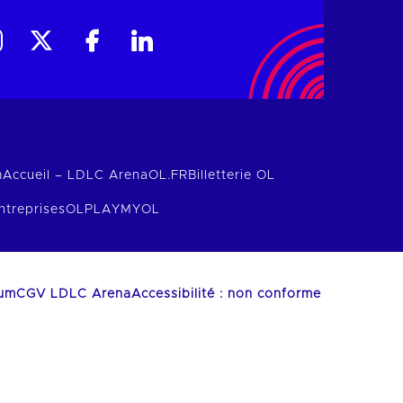
m
Accueil – LDLC Arena
OL.FR
Billetterie OL
ntreprises
OLPLAY
MYOL
ium
CGV LDLC Arena
Accessibilité : non conforme