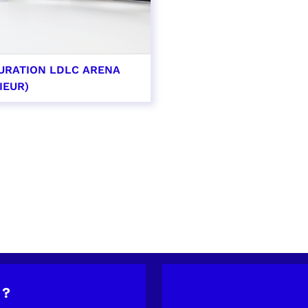
URATION LDLC ARENA
IEUR)
OIR PLUS
 ?