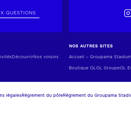
UX QUESTIONS
NOS AUTRES SITES
ivités
Découvrir
Nos voisins
Accueil – Groupama Stadiu
Boutique OL
OL Groupe
OL E
ns légales
Règlement du pôle
Règlement du Groupama Stad