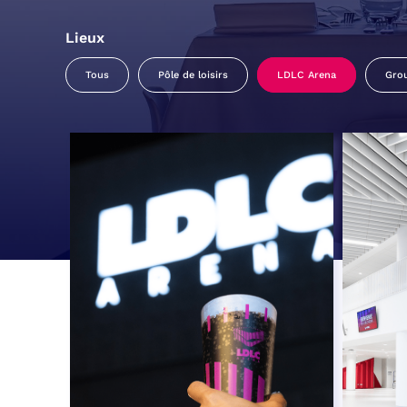
Lieux
Tous
Pôle de loisirs
LDLC Arena
Gro