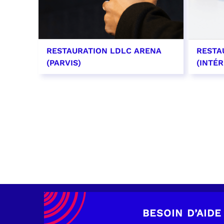
RESTAURATION LDLC ARENA
RESTA
(PARVIS)
(INTÉR
EN SAVOIR PLUS
EN SAV
BESOIN D’AIDE