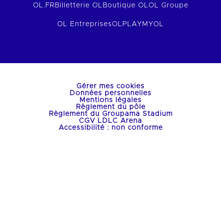
OL.FR
Billetterie OL
Boutique OL
OL Groupe
OL Entreprises
OLPLAY
MYOL
Gérer mes cookies
Données personnelles
Mentions légales
Règlement du pôle
Règlement du Groupama Stadium
CGV LDLC Arena
Accessibilité : non conforme