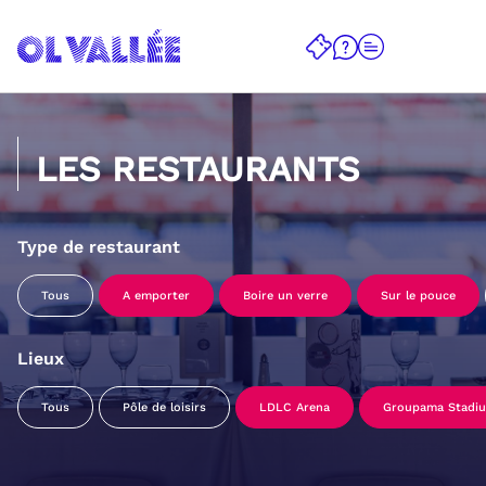
LES RESTAURANTS
Type de restaurant
Tous
A emporter
Boire un verre
Sur le pouce
Lieux
Tous
Pôle de loisirs
LDLC Arena
Groupama Stadi