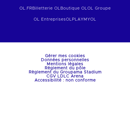
OL.FR
Billetterie OL
Boutique OL
OL Groupe
OL Entreprises
OLPLAY
MYOL
Gérer mes cookies
Données personnelles
Mentions légales
Règlement du pôle
Règlement du Groupama Stadium
CGV LDLC Arena
Accessibilité : non conforme