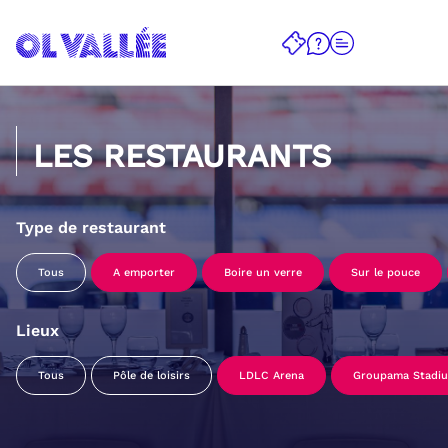
LES RESTAURANTS
Type de restaurant
Tous
A emporter
Boire un verre
Sur le pouce
Lieux
Tous
Pôle de loisirs
LDLC Arena
Groupama Stadi