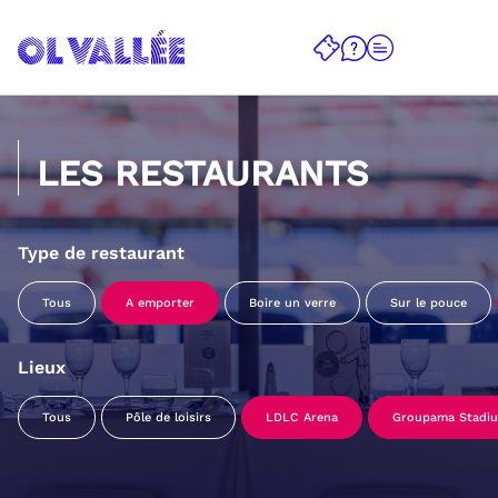
LES RESTAURANTS
Type de restaurant
Tous
A emporter
Boire un verre
Sur le pouce
Lieux
Tous
Pôle de loisirs
LDLC Arena
Groupama Stadi