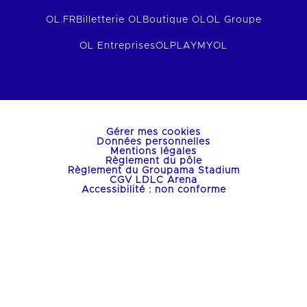
OL.FR
Billetterie OL
Boutique OL
OL Groupe
OL Entreprises
OLPLAY
MYOL
Gérer mes cookies
Données personnelles
Mentions légales
Règlement du pôle
Règlement du Groupama Stadium
CGV LDLC Arena
Accessibilité : non conforme