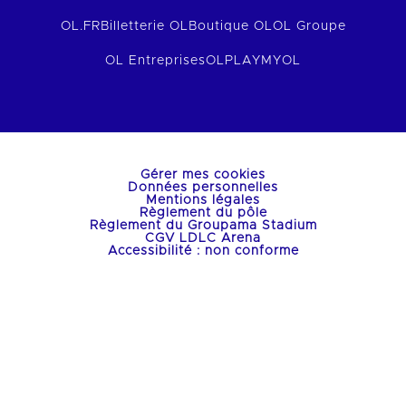
OL.FR
Billetterie OL
Boutique OL
OL Groupe
OL Entreprises
OLPLAY
MYOL
Gérer mes cookies
Données personnelles
Mentions légales
Règlement du pôle
Règlement du Groupama Stadium
CGV LDLC Arena
Accessibilité : non conforme