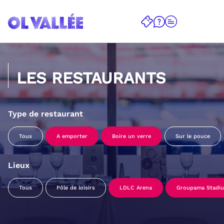
LES RESTAURANTS
Type de restaurant
Tous
A emporter
Boire un verre
Sur le pouce
Lieux
Tous
Pôle de loisirs
LDLC Arena
Groupama Stadi