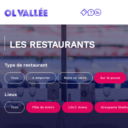
LES RESTAURANTS
Type de restaurant
Tous
A emporter
Boire un verre
Sur le pouce
Lieux
Tous
Pôle de loisirs
LDLC Arena
Groupama Stadi