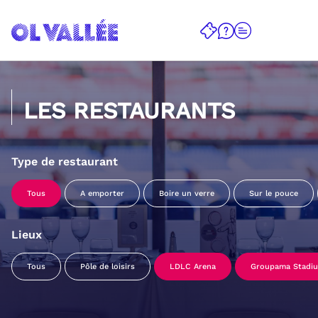
LES RESTAURANTS
Type de restaurant
Tous
A emporter
Boire un verre
Sur le pouce
Lieux
Tous
Pôle de loisirs
LDLC Arena
Groupama Stadi