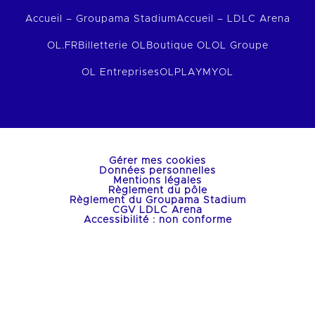
Accueil – Groupama Stadium
Accueil – LDLC Arena
OL.FR
Billetterie OL
Boutique OL
OL Groupe
OL Entreprises
OLPLAY
MYOL
Gérer mes cookies
Données personnelles
Mentions légales
Règlement du pôle
Règlement du Groupama Stadium
CGV LDLC Arena
Accessibilité : non conforme