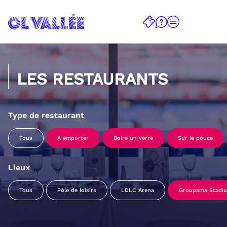
LES RESTAURANTS
Type de restaurant
Tous
A emporter
Boire un verre
Sur le pouce
Lieux
Tous
Pôle de loisirs
LDLC Arena
Groupama Stadi