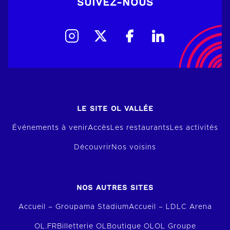
SUIVEZ-NOUS
LE SITE OL VALLÉE
Événements à venir
Accès
Les restaurants
Les activités
Découvrir
Nos voisins
NOS AUTRES SITES
Accueil – Groupama Stadium
Accueil – LDLC Arena
OL.FR
Billetterie OL
Boutique OL
OL Groupe